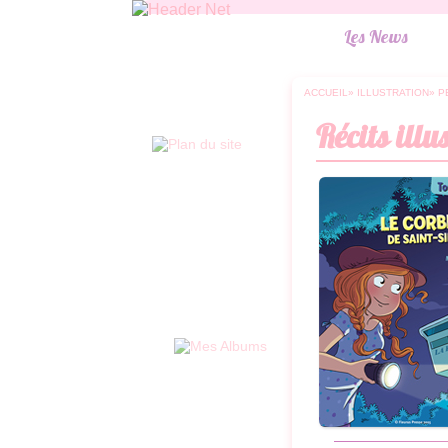
Les News
ACCUEIL
» ILLUSTRATION
» 
Récits illu