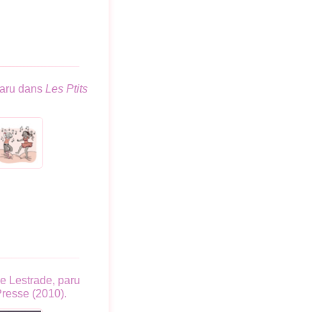
 paru dans
Les Ptits
de Lestrade, paru
Presse (2010).