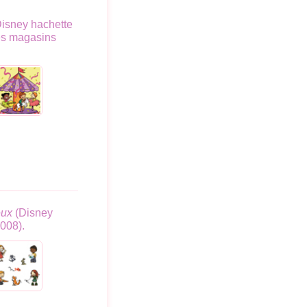
isney hachette
les magasins
eux
(Disney
008).