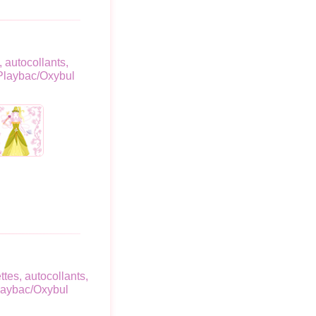
, autocollants,
 Playbac/Oxybul
ttes, autocollants,
Playbac/Oxybul