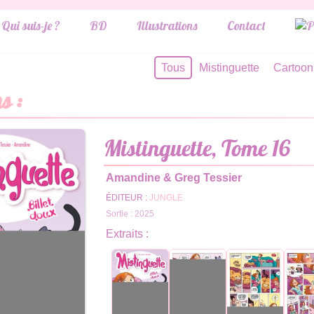
Qui suis-je ?
BD
Illustrations
Contact
Tous
Mistinguette
Cartoon
s :
Mistinguette, Tome 16
Amandine & Greg Tessier
ÉDITEUR :
JUNGLE
Sortie : 2025
Extraits :