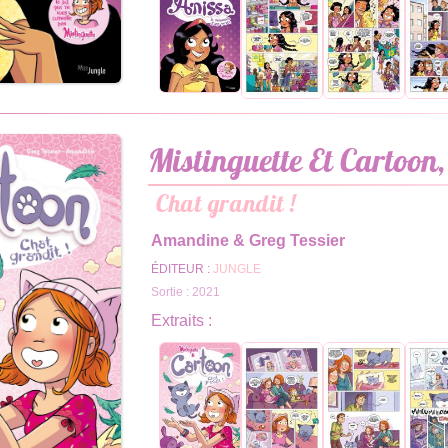
Mistinguette Et Cartoon
Chat grandit !
Amandine & Greg Tessier
ÉDITEUR :
JUNGLE
Sortie : 2021
Extraits :