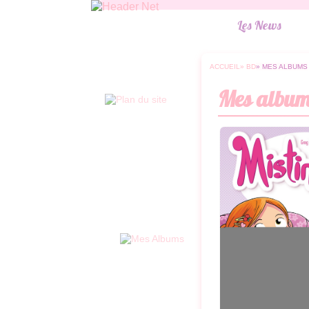
Les News
ACCUEIL
» BD
» MES ALBUMS
Mes album