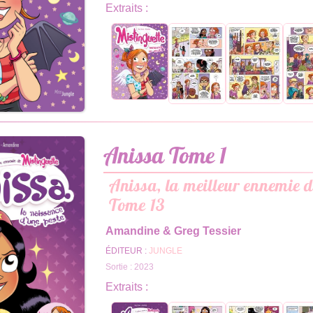
Extraits :
Anissa Tome 1
Anissa, la meilleur ennemie d
Tome 13
Amandine & Greg Tessier
ÉDITEUR :
JUNGLE
Sortie : 2023
Extraits :