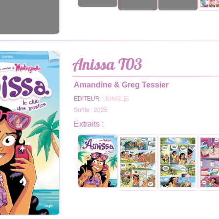
Anissa T03
Amandine & Greg Tessier
ÉDITEUR :
JUNGLE
Sortie : 2025
Extraits :