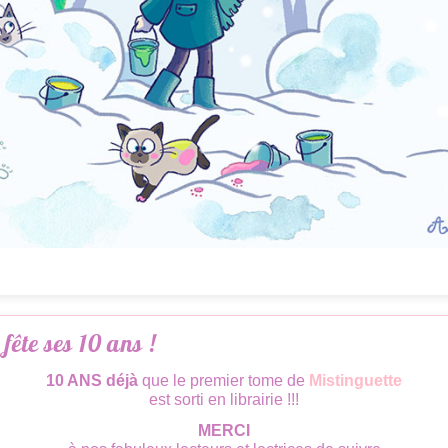
fête ses 10 ans !
10 ANS déjà
que le premier tome de
Mistinguette
est sorti en librairie !!!
MERCI